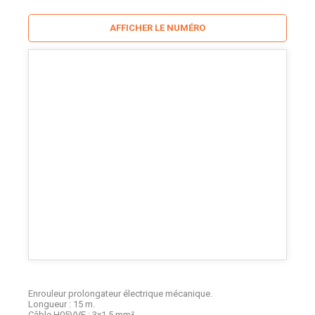
AFFICHER LE NUMÉRO
Enrouleur prolongateur électrique mécanique.
Longueur : 15 m.
Câble H05VVF : 3x1,5 mm².