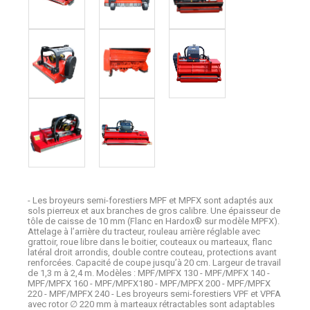
- Les broyeurs semi-forestiers MPF et MPFX sont adaptés aux
sols pierreux et aux branches de gros calibre. Une épaisseur de
tôle de caisse de 10 mm (Flanc en Hardox® sur modèle MPFX).
Attelage à l’arrière du tracteur, rouleau arrière réglable avec
grattoir, roue libre dans le boitier, couteaux ou marteaux, flanc
latéral droit arrondis, double contre couteau, protections avant
renforcées. Capacité de coupe jusqu’à 20 cm. Largeur de travail
de 1,3 m à 2,4 m. Modèles : MPF/MPFX 130 - MPF/MPFX 140 -
MPF/MPFX 160 - MPF/MPFX180 - MPF/MPFX 200 - MPF/MPFX
220 - MPF/MPFX 240 - Les broyeurs semi-forestiers VPF et VPFA
avec rotor ∅ 220 mm à marteaux rétractables sont adaptables