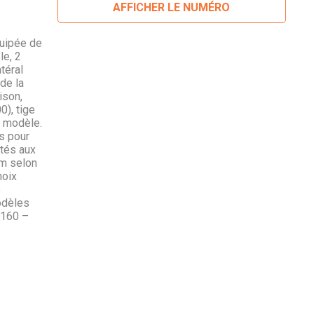
AFFICHER LE NUMÉRO
quipée de
le, 2
téral
de la
ison,
), tige
n modèle.
s pour
ptés aux
 m selon
hoix
e
odèles
 160 –