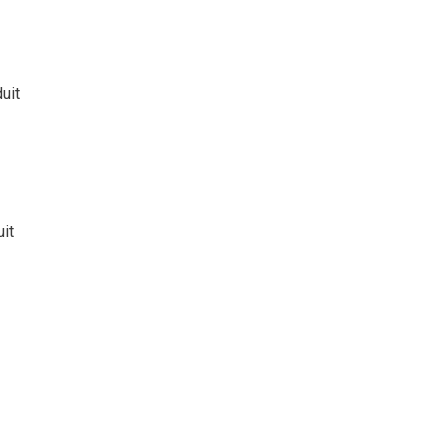
duit
uit