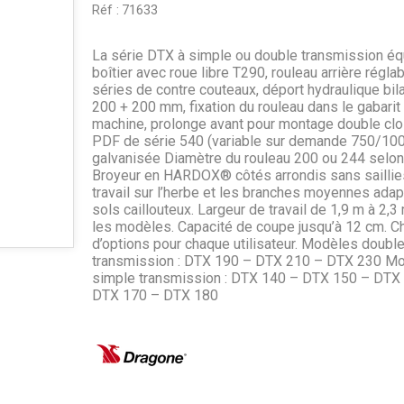
Réf :
71633
La série DTX à simple ou double transmission é
boîtier avec roue libre T290, rouleau arrière réglab
séries de contre couteaux, déport hydraulique bila
200 + 200 mm, fixation du rouleau dans le gabarit 
machine, prolonge avant pour montage double clo
PDF de série 540 (variable sur demande 750/1000
galvanisée Diamètre du rouleau 200 ou 244 selo
Broyeur en HARDOX® côtés arrondis sans saillie
travail sur l’herbe et les branches moyennes ada
sols caillouteux. Largeur de travail de 1,9 m à 2,3
les modèles. Capacité de coupe jusqu’à 12 cm. C
d’options pour chaque utilisateur. Modèles doubl
transmission : DTX 190 – DTX 210 – DTX 230 M
simple transmission : DTX 140 – DTX 150 – DTX
DTX 170 – DTX 180