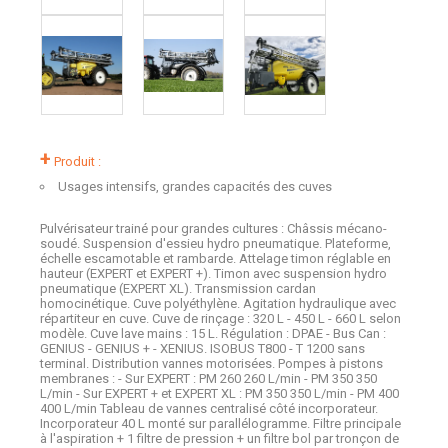
+
Produit :
Usages intensifs, grandes capacités des cuves
Pulvérisateur trainé pour grandes cultures : Châssis mécano-
soudé. Suspension d'essieu hydro pneumatique. Plateforme,
échelle escamotable et rambarde. Attelage timon réglable en
hauteur (EXPERT et EXPERT +). Timon avec suspension hydro
pneumatique (EXPERT XL). Transmission cardan
homocinétique. Cuve polyéthylène. Agitation hydraulique avec
répartiteur en cuve. Cuve de rinçage : 320 L - 450 L - 660 L selon
modèle. Cuve lave mains : 15 L. Régulation : DPAE - Bus Can :
GENIUS - GENIUS + - XENIUS. ISOBUS T800 - T 1200 sans
terminal. Distribution vannes motorisées. Pompes à pistons
membranes : - Sur EXPERT : PM 260 260 L/min - PM 350 350
L/min - Sur EXPERT + et EXPERT XL : PM 350 350 L/min - PM 400
400 L/min Tableau de vannes centralisé côté incorporateur.
Incorporateur 40 L monté sur parallélogramme. Filtre principale
à l'aspiration + 1 filtre de pression + un filtre bol par tronçon de