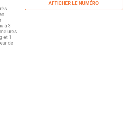
AFFICHER LE NUMÉRO
très
en
e
au à 3
annelures
g et 1
geur de